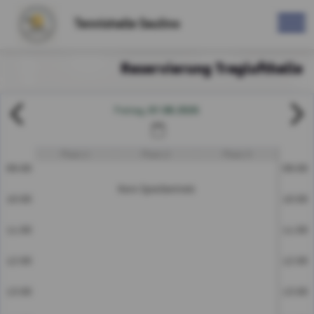
Tennishalle Saulino
Reservierung Traglufthalle
07.08.2026
Freitag
Platz 1
Platz 2
Platz 3
09:00
09:00
Kein Spielbetrieb
10:00
10:00
11:00
11:00
12:00
12:00
13:00
13:00