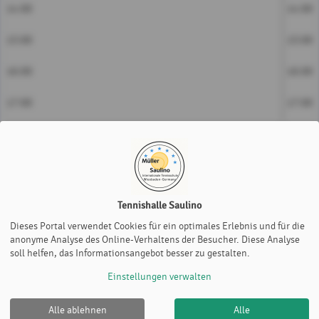
14:00
14:00
15:00
15:00
16:00
16:00
17:00
17:00
18:00
18:00
19:00
19:00
20:00
20:00
Tennishalle Saulino
Dieses Portal verwendet Cookies für ein optimales Erlebnis und für die
21:00
21:00
anonyme Analyse des Online-Verhaltens der Besucher. Diese Analyse
soll helfen, das Informationsangebot besser zu gestalten.
Platz 1
Platz 2
Platz 3
Einstellungen verwalten
Alle ablehnen
Alle
Tennishalle Saulino |
Impressum
|
Datenschutz- und